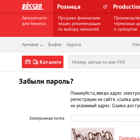
Розница
Producti
Автозапчасти
Продажа физическим
Производств
для бизнеса
лицам, рекомендации
тормозных д
по выбору запчастей
и суппортов
Армавир
График
Адреса
Нап
Каталоги
Забыли пароль?
Пожалуйста, введи адрес электро
регистрации на сайте, ссылка дл
на указанный адрес. Ссылка досту
Электронная почта
Поменять к