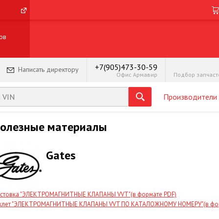
ов
+7(905)473-30-59
Написать директору
Офис Армавир
Производители
олезные материалы
Gates
стовка "ЭЛЕКТРОМАГНИТНЫЕ КЛАПАНЫ VVT"(в формате PDF)
клет "ЭЛЕКТРОМАГНИТНЫЕ КЛАПАНЫ VVT ПО КАТАЛОЖНОМУ НОМЕРУ"(в фор