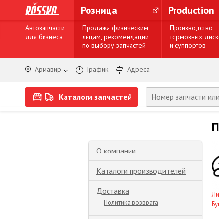
Розница
Production
Автозапчасти
Продажа физическим
Производство
для бизнеса
лицам, рекомендации
тормозных диск
по выбору запчастей
и суппортов
Армавир
График
Адреса
Каталоги запчастей
П
О компании
Каталоги производителей
Доставка
Ли
Политика возврата
Бу