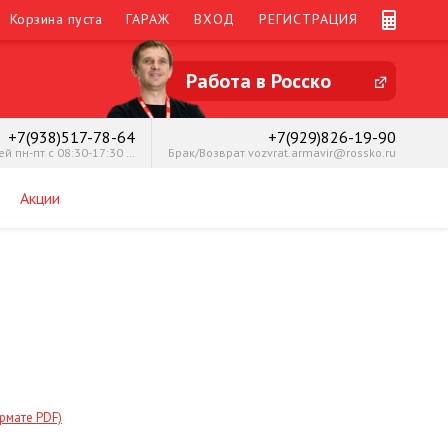
Корзина пуста
ГАРАЖ
ВХОД
РЕГИСТРАЦИЯ
Работа в Росско
+7(938)517-78-64
+7(929)826-19-90
Подбор запчастей пн-пт с 08:30-17:30 Мария
Брак/Возврат vozvrat.armavir@rossko.ru
Акции
мате PDF)