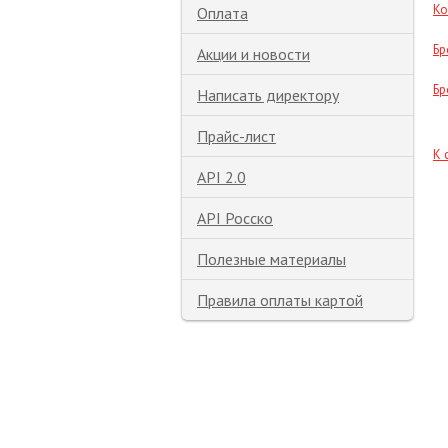
Ко
Оплата
Бр
Акции и новости
Бр
Написать директору
Прайс-лист
К 
API 2.0
API Росско
Полезные материалы
Правила оплаты картой