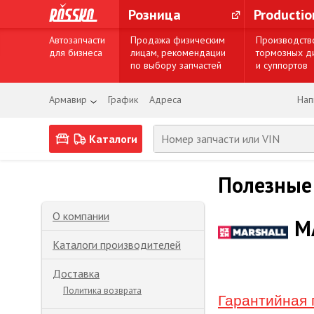
Розница
Producti
Автозапчасти
Продажа физическим
Производств
для бизнеса
лицам, рекомендации
тормозных д
по выбору запчастей
и суппортов
Армавир
График
Адреса
Нап
Каталоги
Полезные
О компании
M
Каталоги производителей
Доставка
Политика возврата
Гарантийная 